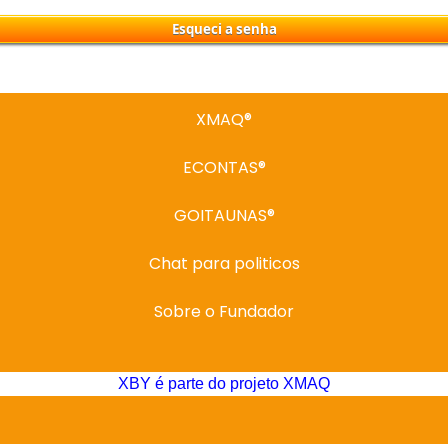
XMAQ®
ECONTAS®
GOITAUNAS®
Chat para politicos
Sobre o Fundador
XBY é parte do projeto XMAQ